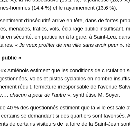
femmes-hommes (14,4 %) et le rayonnement (13,6 %).
e sentiment d’insécurité arrive en tête, dans de fortes p
 menaces, trafics, vols, éclairage public insuffisant, me
 en sécurité, en particulier à la gare, à Saint-Leu, dans
aires. «
Je veux profiter de ma ville sans avoir peur
», r
 public »
eux Amiénois estiment que les conditions de circulation 
stionnées, voies et pistes cyclables en nombre insuffis
nement réduit, fermeture irresponsable de l’avenue Salva
iste…, chacun a peur de l’autre
», synthétise M. Soyer.
s de 40 % des questionnés estiment que la ville est sale
, certains se demandant si des quartiers sont favorisés.
ts de certains visiteurs de la foire de la Saint-Jean so