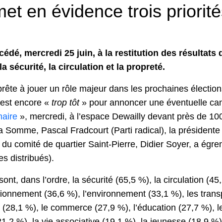
et en évidence trois priorit
cédé, mercredi 25 juin, à la restitution des résultats
a sécurité, la circulation et la propreté.
apprête à jouer un rôle majeur dans les prochaines élec
 est encore «
trop tôt
» pour annoncer une éventuelle cand
maire
», mercredi, à l’espace Dewailly devant près de 100
Somme, Pascal Fradcourt (Parti radical), la présidente 
 du comité de quartier Saint-Pierre, Didier Soyer, a égr
s distribués).
ont, dans l’ordre, la sécurité (65,5 %), la circulation (45
tionnement (36,6 %), l’environnement (33,1 %), les transp
é (28,1 %), le commerce (27,9 %), l’éducation (27,7 %), 
 (21,2 %), la vie associative (19,1 %), la jeunesse (18,9 %